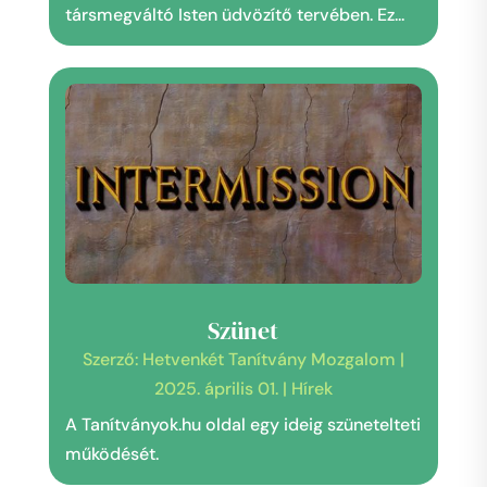
társmegváltó Isten üdvözítő tervében. Ez...
Szünet
Szerző:
Hetvenkét Tanítvány Mozgalom
|
2025. április 01.
|
Hírek
A Tanítványok.hu oldal egy ideig szünetelteti
működését.