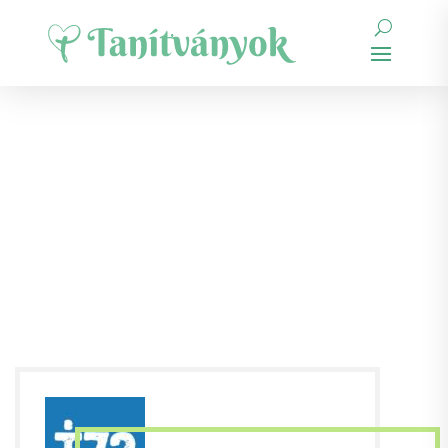
Hetvenkét
Tanítvány
Mozgalom