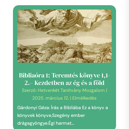
Bibliaóra 1: Teremtés könyve 1,1-
2.– Kezdetben az ég és a föld
Szerző:
Hetvenkét Tanítvány Mozgalom
|
2025. március 12.
|
Elmélkedés
Gárdonyi Géza: Írás a Bibliába Ez a könyv a
könyvek könyve,Szegény ember
drágagyöngye.Égi harmat...