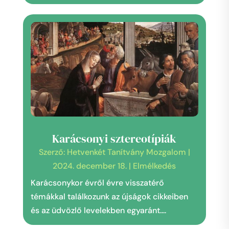
Karácsonyi sztereotípiák
Szerző:
Hetvenkét Tanítvány Mozgalom
|
2024. december 18.
|
Elmélkedés
Karácsonykor évről évre visszatérő
témákkal találkozunk az újságok cikkeiben
és az üdvözlő levelekben egyaránt....