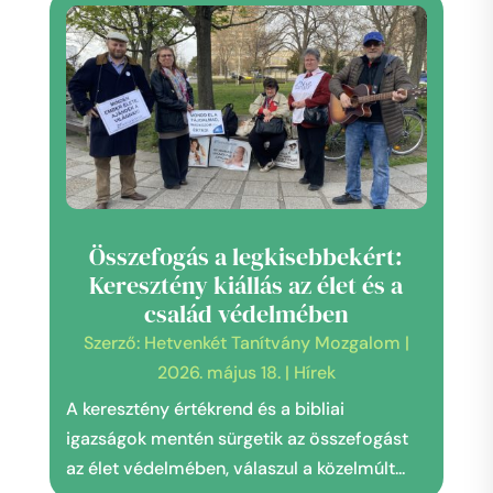
Összefogás a legkisebbekért:
Keresztény kiállás az élet és a
család védelmében
Szerző:
Hetvenkét Tanítvány Mozgalom
|
2026. május 18.
|
Hírek
A keresztény értékrend és a bibliai
igazságok mentén sürgetik az összefogást
az élet védelmében, válaszul a közelmúlt...