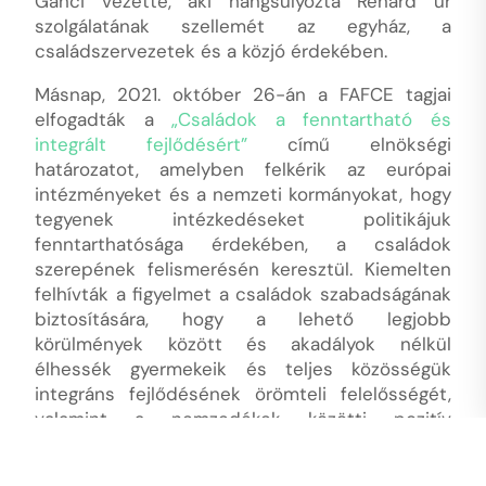
Ganci vezette, aki hangsúlyozta Renard úr
szolgálatának szellemét az egyház, a
családszervezetek és a közjó érdekében.
Másnap, 2021. október 26-án a FAFCE tagjai
elfogadták a
„Családok a fenntartható és
integrált fejlődésért”
című elnökségi
határozatot, amelyben felkérik az európai
intézményeket és a nemzeti kormányokat, hogy
tegyenek intézkedéseket politikájuk
fenntarthatósága érdekében, a családok
szerepének felismerésén keresztül. Kiemelten
felhívták a figyelmet a családok szabadságának
biztosítására, hogy a lehető legjobb
körülmények között és akadályok nélkül
élhessék gyermekeik és teljes közösségük
integráns fejlődésének örömteli felelősségét,
valamint a nemzedékek közötti pozitív
párbeszédben.