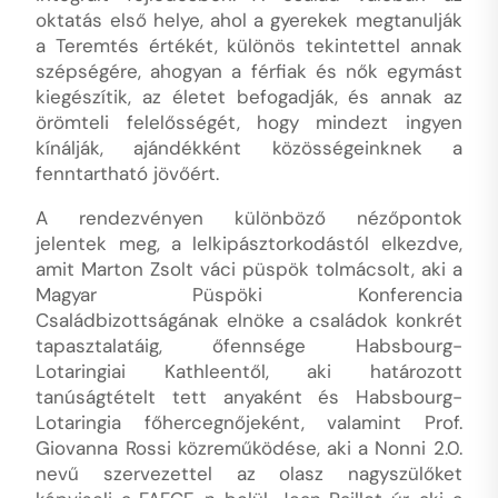
oktatás első helye, ahol a gyerekek megtanulják
a Teremtés értékét, különös tekintettel annak
szépségére, ahogyan a férfiak és nők egymást
kiegészítik, az életet befogadják, és annak az
örömteli felelősségét, hogy mindezt ingyen
kínálják, ajándékként közösségeinknek a
fenntartható jövőért.
A rendezvényen különböző nézőpontok
jelentek meg, a lelkipásztorkodástól elkezdve,
amit Marton Zsolt váci püspök tolmácsolt, aki a
Magyar Püspöki Konferencia
Családbizottságának elnöke a családok konkrét
tapasztalatáig, őfennsége Habsbourg-
Lotaringiai Kathleentől, aki határozott
tanúságtételt tett anyaként és Habsbourg-
Lotaringia főhercegnőjeként, valamint Prof.
Giovanna Rossi közreműködése, aki a Nonni 2.0.
nevű szervezettel az olasz nagyszülőket