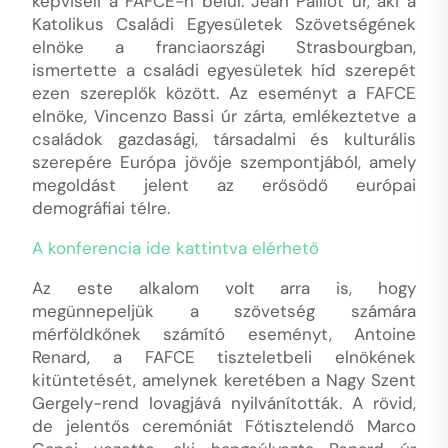
képviseli a FAFCE-n belül. Jean Paillot úr, aki a
Katolikus Családi Egyesületek Szövetségének
elnöke a franciaországi Strasbourgban,
ismertette a családi egyesületek híd szerepét
ezen szereplők között. Az eseményt a FAFCE
elnöke, Vincenzo Bassi úr zárta, emlékeztetve a
családok gazdasági, társadalmi és kulturális
szerepére Európa jövője szempontjából, amely
megoldást jelent az erősödő európai
demográfiai télre.
A konferencia ide kattintva elérhető
Az este alkalom volt arra is, hogy
megünnepeljük a szövetség számára
mérföldkőnek számító eseményt, Antoine
Renard, a FAFCE tiszteletbeli elnökének
kitüntetését, amelynek keretében a Nagy Szent
Gergely-rend lovagjává nyilvánították. A rövid,
de jelentős ceremóniát Főtisztelendő Marco