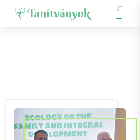
A család ökológiája
és az integrált
fejlődés