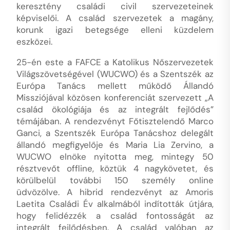
keresztény családi civil szervezeteinek
képviselői. A család szervezetek a magány,
korunk igazi betegsége elleni küzdelem
eszközei.
25-én este a FAFCE a Katolikus Nőszervezetek
Világszövetségével (WUCWO) és a Szentszék az
Európa Tanács mellett működő Állandó
Missziójával közösen konferenciát szervezett „A
család ökológiája és az integrált fejlődés”
témájában. A rendezvényt Főtisztelendő Marco
Ganci, a Szentszék Európa Tanácshoz delegált
állandó megfigyelője és Maria Lia Zervino, a
WUCWO elnöke nyitotta meg, mintegy 50
résztvevőt offline, köztük 4 nagykövetet, és
körülbelül további 150 személy online
üdvözölve. A hibrid rendezvényt az Amoris
Laetita Családi Év alkalmából indították útjára,
hogy felidézzék a család fontosságát az
integrált fejlődésben. A család valóban az