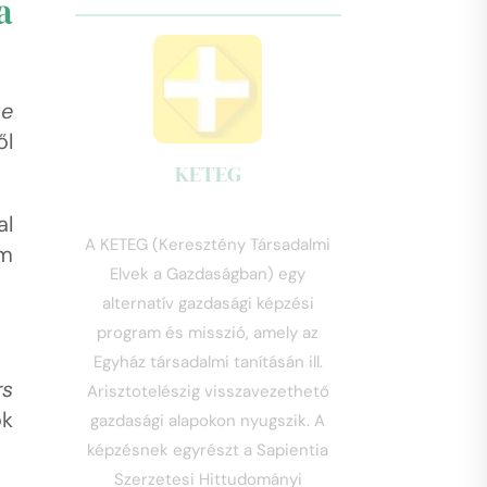
a
t
ae
ől
KETEG
al
A KETEG (Keresztény Társadalmi
em
Elvek a Gazdaságban) egy
alternatív gazdasági képzési
program és misszió, amely az
Egyház társadalmi tanításán ill.
rs
Arisztotelészig visszavezethető
ok
gazdasági alapokon nyugszik. A
képzésnek egyrészt a Sapientia
Szerzetesi Hittudományi