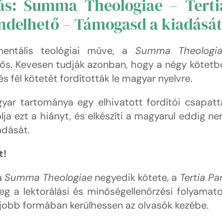
ás: Summa Theologiae – Terti
ndelhető – Támogasd a kiadásá
entális teológiai műve, a
Summa Theologi
ős. Kevesen tudják azonban, hogy a négy kötetb
s fél kötetét fordították le magyar nyelvre.
r tartománya egy elhivatott fordítói csapatt
lja ezt a hiányt, és elkészíti a magyarul eddig n
adását.
t!
a
Summa Theologiae
negyedik kötete, a
Tertia Pa
nleg a lektorálási és minőségellenőrzési folyamat
egjobb formában kerülhessen az olvasók kezébe.