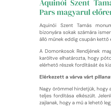
Aquinói Szent Tam
Pars magyarul előre
Aquinói Szent Tamás monum
bizonyára sokak számára ismer
álló műnek eddig csupán kettő é
A Domonkosok Rendjének magya
karöltve elhatározta, hogy póto
elérhető részek fordítását és ki
Elérkezett a várva várt pillana
Nagy örömmel hirdetjük, hogy 
teljes fordítása elkészült. Jele
zajlanak, hogy a mű a lehető l