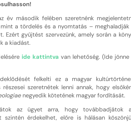
ósulhasson!
az év második felében szeretnénk megjelentetn
 mint a tördelés és a nyomtatás – meghaladják
at. Ezért gyűjtést szervezünk, amely során a kön
k a kiadást.
elésére
ide kattintva
van lehetőség. (Ide jönne
eklődését felkelti ez a magyar kultúrtörténe
 részesei szeretnétek lenni annak, hogy elsőké
ologiae
negyedik kötetének magyar fordítását.
játok az ügyet arra, hogy továbbadjátok 
t szintén érdekelhet, előre is hálásan köszönj