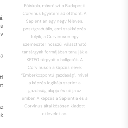
Főiskola, másrészt a Budapesti
Corvinus Egyetem ad otthont. A
i.
Sapientián egy négy féléves,
 a
posztgraduális, esti szakképzés
yv
folyik, a Corvinuson egy
szemeszter hosszú, választható
tantárgyak formájában tanulják a
 a
KETEG tárgyait a hallgatók. A
Corvinuson a képzés neve:
“Emberközpontú gazdaság”, mivel
ti
a képzés logikája szerint a
nt
gazdaság alapja és célja az
ember. A képzés a Sapientia és a
az
Corvinus által közösen kiadott
oklevelet ad.
ük