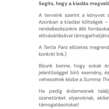
Segíts, hogy a kiadás megval
A terveink szerint a könyvet 
Azonban a kiadási költségek –
rendelkezésünkre álló források
elővásárlásával támogathatjáto
A
Tertia Pars
előzetes megrend
konkrét link.)
Bízunk benne, hogy sokak érd
jelentőséggel bíró esemény, és
vehessétek kézbe a
Summa The
Ha pedig érdemesnek talál
üzenetünket olyanoknak, akike
támogatásotokat!