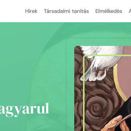
Hírek
Társadalmi tanítás
Elmélkedés
A
magyarul