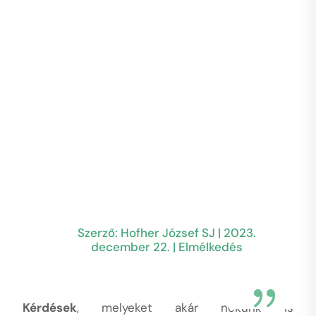
Szerző:
Hofher József SJ
|
2023.
december 22.
|
Elmélkedés
Kérdések
, melyeket akár nekünk is