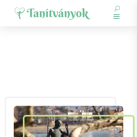
Ki vagy te? Nem te
vagy a Messiás? Mást
várjunk?