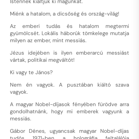
Istennek kiáltjuk ki magunkat.
Miénk a hatalom, a dicsőség és ország-világ!
Az emberi tudás és hatalom megtermi
gyümölcsét. Lokális háborúk tömkelege mutatja
milyen az ember, mint messiás.
Jézus idejében is ilyen emberarcú messiást
vártak, politikai megváltót!
Ki vagy te János?
Nem én vagyok. A pusztában kiáltó szava
vagyok.
A magyar Nobel-díjasok fényében fürödve arra
gondolhatnánk, hogy mi emberek vagyunk a
messiás.
Gábor Dénes, ugyancsak magyar Nobel-díjas
tudós 1971-ben a holográfia feltalálója