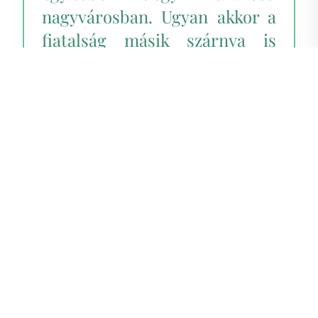
nagyvárosban. Ugyan akkor a
fiatalság másik szárnya is
jelen van: nem láttam még
felszabadultabb, értelmesebb
fiatalembereket, mint akikkel
a Stockholmi Egyetemen
találkoztam. … Nyugodtan
tekinthetjük tehát
Svédországot a szabad világ
előőrsének. Olyannyira
előttünk járnak, hogy nem
csak sikereikből, de
esetleges
hibáikból is tanulhatunk
.”