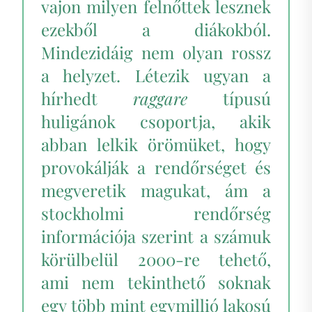
vajon milyen felnőttek lesznek
ezekből a diákokból.
Mindezidáig nem olyan rossz
a helyzet. Létezik ugyan a
hírhedt
raggare
típusú
huligánok csoportja, akik
abban lelkik örömüket, hogy
provokálják a rendőrséget és
megveretik magukat, ám a
stockholmi rendőrség
információja szerint a számuk
körülbelül 2000-re tehető,
ami nem tekinthető soknak
egy több mint egymillió lakosú