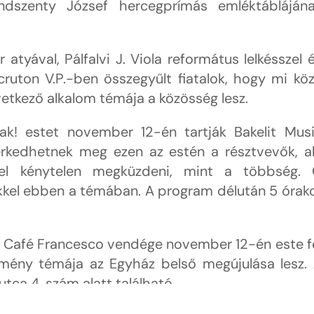
ndszenty József hercegprímás emléktábláján
yával, Pálfalvi J. Viola református lelkésszel 
cruton V.P.-ben összegyűlt fiatalok, hogy mi kö
vetkező alkalom témája a közösség lesz.
k! estet november 12-én tartják Bakelit Mus
erkedhetnek meg ezen az estén a résztvevők, a
el kénytelen megküzdeni, mint a többség.
kkel ebben a témában. A program délután 5 órak
a Café Francesco vendége november 12-én este f
emény témája az Egyház belső megújulása lesz.
tca 4. szám alatt található.