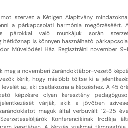
amot szervez a KétIgen Alapítvány mindazokna
enni a párkapcsolati harmónia megőrzéséért. 
és párokkal való munkájuk során szerze
g hétköznap is könnyen használható párkapcsola
ndor Művelődési Ház. Regisztrálni november 9-
ák meg a novemberi Zarándoktábor-vezető képz
rvezők kérik, hogy mielőbb töltse ki a jelentkezé
 levelét az, aki csatlakozna a képzéshez. A 45 ór
ezető képzésre olyan keresztény pedagóguso
jelentkezését várják, akik a jövőben szíves
 zarándoklatot maguk által verbuvált 12-25 év
zerzeteselöljárók Konferenciáinak Irodája ált
gram keretében. A képzés szakmai támogatója