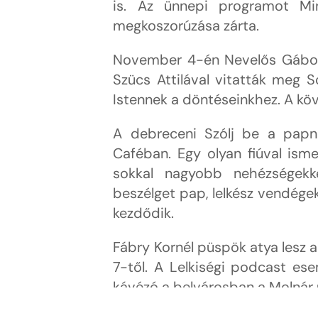
is. Az ünnepi programot Mi
megkoszorúzása zárta.
November 4-én Nevelős Gábor at
Szücs Attilával vitatták meg S
Istennek a döntéseinkhez. A kö
A debreceni Szólj be a papna
Caféban. Egy olyan fiúval ism
sokkal nagyobb nehézségekk
beszélget pap, lelkész vendége
kezdődik.
Fábry Kornél püspök atya lesz 
7-től. A Lelkiségi podcast es
kávézó a belvárosban a Molnár u