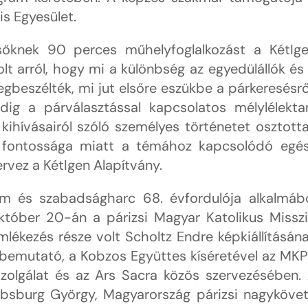
is Egyesület.
sőknek 90 perces műhelyfoglalkozást a KétIg
lt arról, hogy mi a különbség az egyedülállók és
egbeszélték, mi jut elsőre eszükbe a párkeresésrő
dig a párválasztással kapcsolatos mélylélekta
kihívásairól szóló személyes történetet osztott
 fontossága miatt a témához kapcsolódó egé
rvez a KétIgen Alapítvány.
m és szabadságharc 68. évfordulója alkalmáb
któber 20-án a párizsi Magyar Katolikus Missz
ékezés része volt Scholtz Endre képkiállításán
bemutató, a Kobzos Együttes kíséretével az MK
Szolgálat és az Ars Sacra közös szervezésében.
bsburg György, Magyarország párizsi nagyköve