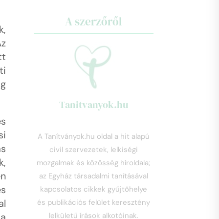
A szerzőről
k,
Az
tt
ti
ig
Tanitvanyok.hu
és
si
A Tanítványok.hu oldal a hit alapú
ás
civil szervezetek, lelkiségi
k,
mozgalmak és közösség híroldala;
en
az Egyház társadalmi tanításával
es
kapcsolatos cikkek gyűjtőhelye
al
és publikációs felület keresztény
 a
lelkületű írások alkotóinak.