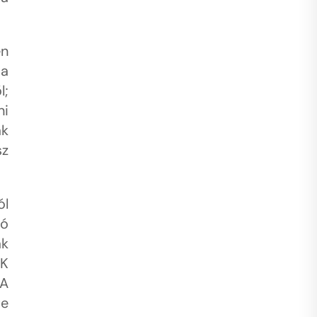
en
 a
l;
ni
ak
sz
ól
ió
ak
PK
 A
te