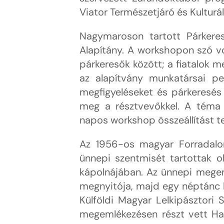
Viator Természetjáró és Kulturál
Nagymaroson tartott Párkere
Alapítány. A workshopon szó vo
párkeresők között; a fiatalok m
az alapítvány munkatársai pe
megfigyeléseket és párkeresés 
meg a résztvevőkkel. A téma
napos workshop összeállítást te
Az 1956-os magyar Forradalo
ünnepi szentmisét tartottak o
kápolnájában. Az ünnepi megeml
megnyitója, majd egy néptánc 
Külföldi Magyar Lelkipásztori 
megemlékezésen részt vett Ha