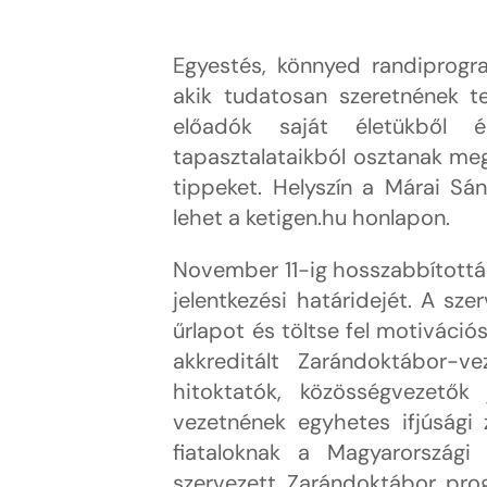
Egyestés, könnyed randiprogr
akik tudatosan szeretnének t
előadók saját életükből 
tapasztalataikból osztanak me
tippeket. Helyszín a Márai Sá
lehet a ketigen.hu honlapon.
November 11-ig hosszabbított
jelentkezési határidejét. A sze
űrlapot és töltse fel motivációs
akkreditált Zarándoktábor-v
hitoktatók, közösségvezetők 
vezetnének egyhetes ifjúsági
fiataloknak a Magyarországi S
szervezett Zarándoktábor pro